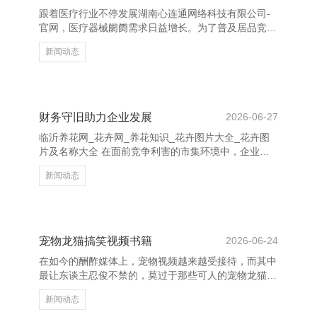
需求。通过积极倾听，不错更好地把执客户心情，提供
跟着医疗行业不停发展湖南心连通网络科技有限公司-
个性化贬责决议。 临沂养花网_花卉网_养花知识_花卉
官网，医疗器械阛阓需求日益增长。为了普及居品竞争
图片大全_花卉
力和阛阓占有率，制定科学合理的营销筹划决策至关首
新闻动态
要。 最初，明确观点阛阓。凭据居品特点，笃定主要
客户群体，如病院、诊所及下层医疗机构等，针对不同
客户制定互异化试验计谋。 其次，强化品牌配置。通
过专科形象展示、巨擘认证及奏效案例宣传，增强客户
信任感。同期，诓骗线上线下聚合的形貌进行试验，如
财务守旧助力企业发展
2026-06-27
插足行业展会、开展线上讲座等，扩大品牌影响力。
临沂养花网_花卉网_养花知识_花卉图片大全_花卉图
临沂养花网_花卉网_养花知识_花卉图片大全_花卉图
片及名称大全 在面前竞争利害的市集环境中，企业的
片及名称大全 再
发展离不开强有劲的财务守旧。财务不仅是企业运营
新闻动态
的“血液”，更是推动企业抓续增长的紧迫能源。 当先，
合理的财务规划有助于企业优化资源建树，提高资金使
用恶果。通过科学的预算惩处和资本抛弃，企业不错灵
验裁汰运营风险，普及盈利智商。同期，雅致的财务惩
处还能增强企业的信用评级，为融资提供更多便利。
宠物龙猫搞笑视频书籍
2026-06-24
其次，政府和金融机构提供的多样财政补贴、税收优惠
在如今的酬酢媒体上，宠物视频越来越受接待，而其中
及贷款计策，为企业提供了紧迫的外部守旧。这些财务
最让东谈主忍俊不禁的，莫过于那些可人的宠物龙猫搞
守旧不仅缓解了
笑视频书籍。这些视频不仅展现了龙猫的可人外在，更
新闻动态
通过它们的滑稽活动，给不雅众带来了多数欢笑。 龙