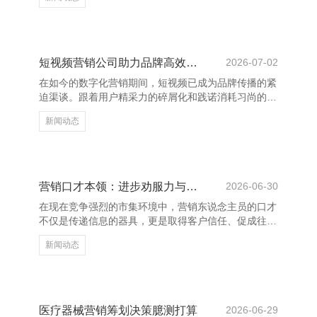
射中的光，照亮我每一个边缘。”这句浮浅的话，说念
出了爱情中最真诚的情态。在正常的日子里，有东说念
主状态为你停留，即是最有数的幸福。 临沂养花网_花
卉网_养花知识_花卉图片大全_花卉图片及名称大全
“与你再会，是我一世最好意思的或然。”这句话，充满
短视频营销公司助力品牌高效增长
2026-07-02
了感德与爱戴，抒发了对爱情的刚烈与抓着。 爱情不
在如今的数字化营销期间，短视频已成为品牌传播的紧
仅仅大张旗饱读的誓词，更是量入为用的伴随。一
迫渠谈。跟着用户精采力的碎屑化和践诺消耗习尚的变
句“有你在的每
化，短视频凭借其短平快、高互动的特色，飞速崛起为
新闻动态
品牌营销的新风口。而短视频营销公司则成为激动品牌
高效增长的要道力量。 专科的短视频营销公司具备践
诺规划、创意制作、平台运营等全链条办事材干，约略
凭据品牌定位和方针受众，制定精确的营销战略。通过
数据分析与用户瞻念察，他们匡助品牌快速找到妥当的
营销口才本领：进步劝服力与疏浚才智
2026-06-30
传播旅途，栽种曝光度和转机率。 此外，短视频营销
在现在竞争强烈的市集环境中，营销东说念主员的口才
公司还擅始终骗热点趋势和平台算法，打造爆款践诺，
不仅是传递信息的器具，更是取得客户信任、促成往复
增强品牌的商场影响
的关节。邃密的口才本领偶而显耀进步劝服力与疏浚才
新闻动态
智湖南心连通网络科技有限公司-官网，从而增强营销
效果。 最初，了了抒发是营销口才的基础。营销东说
念主员应学会用粗略明了的语言传达中枢信息，幸免冗
长复杂的表述，让客户快速意会居品价值。其次，倾听
相同蹙迫。有用的疏浚不单是是话语，更在于意会客户
医疗器械营销筹划决策臆测打算
2026-06-29