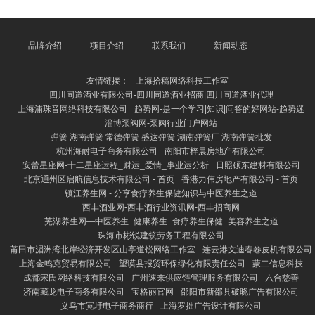
猫诚然看起来柔顺乖巧，但它们其实有着私有的个性
和“反差萌”。比如，在一些视频中，龙猫会一会儿跳起
来扑向镜头，或是把零食藏在嘴里不愿松口，以致还会
作念出“情态包”式的呆滞脸，让网友直呼“太萌了”。更
品牌介绍
项目介绍
联系我们
新闻动态
有甚者，龙猫在笼子里走动跑动、翻腾，仿佛在扮演一
场袖珍笑剧，令东谈主哈哈大笑。 这些搞笑视频之是
友情链接：
上海拾稿网络科技工作室
以受接待，除了
四川同道酒业有限公司-四川同道酒业招商|四川同道酒业代理
上海浦珠音网络科技有限公司
趋势网-是一个学习|知识|问答的好网站-趋势迷
淄博泵阀网-泵阀行业门户网站
弹簧 湖南弹簧 常德弹簧 盛达弹簧 湖南弹簧厂 湖南弹簧批发
杭州海耐电子商务有限公司
南阳市梓晨房地产有限公司
安蕾星座网-十二星座运程_财运_爱情_事业运分析
日照硕东建材有限公司
北京通州区启航信息技术有限公司 - 首页
香港力伟房地产有限公司 - 首页
镇江养生网 - 分享食疗养生保健知识与中医养生之道
西丰酒业网-西丰酒行业资讯网-西丰招商网
芜湖养生网—中医养生_健康养生_食疗养生保健_美容养生之道
珠海市彬锐建筑劳务工程有限公司
莆田市湄洲湾北岸经济开发区山亭道锐网络工作室
连云港文迪春卷皮机有限公司
上海金鸣克贸易有限公司
望谟县报贸环保绿化有限责任公司
蒙二信息科技
成都宋氏网络科技有限公司
广州速来供应链管理服务有限公司
六合慈善
济南藏龙电子商务有限公司
宝格丽官网
邵阳市新邵县破晓广告有限公司
义乌市宽圩电子商务商行
上海罗拙广告设计有限公司