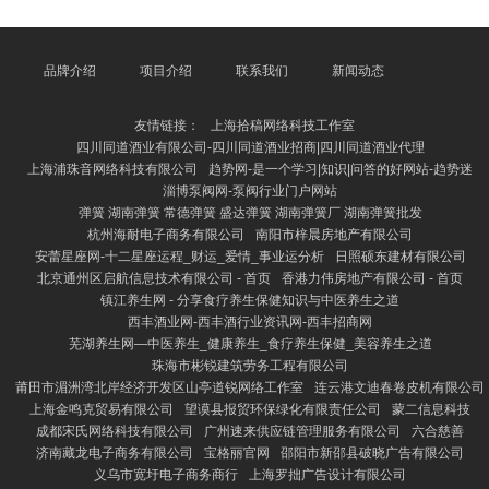
猫诚然看起来柔顺乖巧，但它们其实有着私有的个性
和“反差萌”。比如，在一些视频中，龙猫会一会儿跳起
来扑向镜头，或是把零食藏在嘴里不愿松口，以致还会
作念出“情态包”式的呆滞脸，让网友直呼“太萌了”。更
品牌介绍
项目介绍
联系我们
新闻动态
有甚者，龙猫在笼子里走动跑动、翻腾，仿佛在扮演一
场袖珍笑剧，令东谈主哈哈大笑。 这些搞笑视频之是
友情链接：
上海拾稿网络科技工作室
以受接待，除了
四川同道酒业有限公司-四川同道酒业招商|四川同道酒业代理
上海浦珠音网络科技有限公司
趋势网-是一个学习|知识|问答的好网站-趋势迷
淄博泵阀网-泵阀行业门户网站
弹簧 湖南弹簧 常德弹簧 盛达弹簧 湖南弹簧厂 湖南弹簧批发
杭州海耐电子商务有限公司
南阳市梓晨房地产有限公司
安蕾星座网-十二星座运程_财运_爱情_事业运分析
日照硕东建材有限公司
北京通州区启航信息技术有限公司 - 首页
香港力伟房地产有限公司 - 首页
镇江养生网 - 分享食疗养生保健知识与中医养生之道
西丰酒业网-西丰酒行业资讯网-西丰招商网
芜湖养生网—中医养生_健康养生_食疗养生保健_美容养生之道
珠海市彬锐建筑劳务工程有限公司
莆田市湄洲湾北岸经济开发区山亭道锐网络工作室
连云港文迪春卷皮机有限公司
上海金鸣克贸易有限公司
望谟县报贸环保绿化有限责任公司
蒙二信息科技
成都宋氏网络科技有限公司
广州速来供应链管理服务有限公司
六合慈善
济南藏龙电子商务有限公司
宝格丽官网
邵阳市新邵县破晓广告有限公司
义乌市宽圩电子商务商行
上海罗拙广告设计有限公司