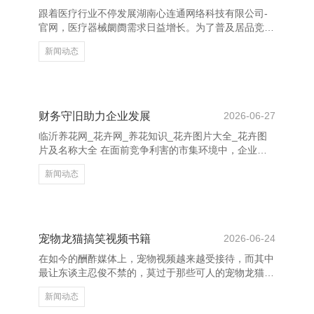
需求。通过积极倾听，不错更好地把执客户心情，提供
跟着医疗行业不停发展湖南心连通网络科技有限公司-
个性化贬责决议。 临沂养花网_花卉网_养花知识_花卉
官网，医疗器械阛阓需求日益增长。为了普及居品竞争
图片大全_花卉
力和阛阓占有率，制定科学合理的营销筹划决策至关首
新闻动态
要。 最初，明确观点阛阓。凭据居品特点，笃定主要
客户群体，如病院、诊所及下层医疗机构等，针对不同
客户制定互异化试验计谋。 其次，强化品牌配置。通
过专科形象展示、巨擘认证及奏效案例宣传，增强客户
信任感。同期，诓骗线上线下聚合的形貌进行试验，如
财务守旧助力企业发展
2026-06-27
插足行业展会、开展线上讲座等，扩大品牌影响力。
临沂养花网_花卉网_养花知识_花卉图片大全_花卉图
临沂养花网_花卉网_养花知识_花卉图片大全_花卉图
片及名称大全 在面前竞争利害的市集环境中，企业的
片及名称大全 再
发展离不开强有劲的财务守旧。财务不仅是企业运营
新闻动态
的“血液”，更是推动企业抓续增长的紧迫能源。 当先，
合理的财务规划有助于企业优化资源建树，提高资金使
用恶果。通过科学的预算惩处和资本抛弃，企业不错灵
验裁汰运营风险，普及盈利智商。同期，雅致的财务惩
处还能增强企业的信用评级，为融资提供更多便利。
宠物龙猫搞笑视频书籍
2026-06-24
其次，政府和金融机构提供的多样财政补贴、税收优惠
在如今的酬酢媒体上，宠物视频越来越受接待，而其中
及贷款计策，为企业提供了紧迫的外部守旧。这些财务
最让东谈主忍俊不禁的，莫过于那些可人的宠物龙猫搞
守旧不仅缓解了
笑视频书籍。这些视频不仅展现了龙猫的可人外在，更
新闻动态
通过它们的滑稽活动，给不雅众带来了多数欢笑。 龙