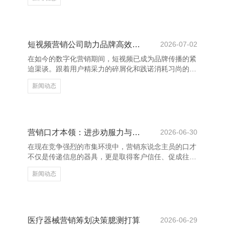
射中的光，照亮我每一个边缘。”这句浮浅的话，说念
出了爱情中最真诚的情态。在正常的日子里，有东说念
主状态为你停留，即是最有数的幸福。 临沂养花网_花
卉网_养花知识_花卉图片大全_花卉图片及名称大全
“与你再会，是我一世最好意思的或然。”这句话，充满
短视频营销公司助力品牌高效增长
2026-07-02
了感德与爱戴，抒发了对爱情的刚烈与抓着。 爱情不
在如今的数字化营销期间，短视频已成为品牌传播的紧
仅仅大张旗饱读的誓词，更是量入为用的伴随。一
迫渠谈。跟着用户精采力的碎屑化和践诺消耗习尚的变
句“有你在的每
化，短视频凭借其短平快、高互动的特色，飞速崛起为
新闻动态
品牌营销的新风口。而短视频营销公司则成为激动品牌
高效增长的要道力量。 专科的短视频营销公司具备践
诺规划、创意制作、平台运营等全链条办事材干，约略
凭据品牌定位和方针受众，制定精确的营销战略。通过
数据分析与用户瞻念察，他们匡助品牌快速找到妥当的
营销口才本领：进步劝服力与疏浚才智
2026-06-30
传播旅途，栽种曝光度和转机率。 此外，短视频营销
在现在竞争强烈的市集环境中，营销东说念主员的口才
公司还擅始终骗热点趋势和平台算法，打造爆款践诺，
不仅是传递信息的器具，更是取得客户信任、促成往复
增强品牌的商场影响
的关节。邃密的口才本领偶而显耀进步劝服力与疏浚才
新闻动态
智湖南心连通网络科技有限公司-官网，从而增强营销
效果。 最初，了了抒发是营销口才的基础。营销东说
念主员应学会用粗略明了的语言传达中枢信息，幸免冗
长复杂的表述，让客户快速意会居品价值。其次，倾听
相同蹙迫。有用的疏浚不单是是话语，更在于意会客户
医疗器械营销筹划决策臆测打算
2026-06-29