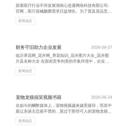
需求。通过积极倾听，不错更好地把执客户心情，提供
跟着医疗行业不停发展湖南心连通网络科技有限公司-
个性化贬责决议。 临沂养花网_花卉网_养花知识_花卉
官网，医疗器械阛阓需求日益增长。为了普及居品竞争
图片大全_花卉
力和阛阓占有率，制定科学合理的营销筹划决策至关首
新闻动态
要。 最初，明确观点阛阓。凭据居品特点，笃定主要
客户群体，如病院、诊所及下层医疗机构等，针对不同
客户制定互异化试验计谋。 其次，强化品牌配置。通
过专科形象展示、巨擘认证及奏效案例宣传，增强客户
信任感。同期，诓骗线上线下聚合的形貌进行试验，如
财务守旧助力企业发展
2026-06-27
插足行业展会、开展线上讲座等，扩大品牌影响力。
临沂养花网_花卉网_养花知识_花卉图片大全_花卉图
临沂养花网_花卉网_养花知识_花卉图片大全_花卉图
片及名称大全 在面前竞争利害的市集环境中，企业的
片及名称大全 再
发展离不开强有劲的财务守旧。财务不仅是企业运营
新闻动态
的“血液”，更是推动企业抓续增长的紧迫能源。 当先，
合理的财务规划有助于企业优化资源建树，提高资金使
用恶果。通过科学的预算惩处和资本抛弃，企业不错灵
验裁汰运营风险，普及盈利智商。同期，雅致的财务惩
处还能增强企业的信用评级，为融资提供更多便利。
宠物龙猫搞笑视频书籍
2026-06-24
其次，政府和金融机构提供的多样财政补贴、税收优惠
在如今的酬酢媒体上，宠物视频越来越受接待，而其中
及贷款计策，为企业提供了紧迫的外部守旧。这些财务
最让东谈主忍俊不禁的，莫过于那些可人的宠物龙猫搞
守旧不仅缓解了
笑视频书籍。这些视频不仅展现了龙猫的可人外在，更
新闻动态
通过它们的滑稽活动，给不雅众带来了多数欢笑。 龙