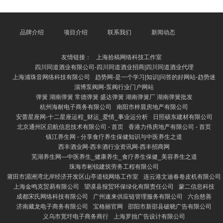
猫诚然看起来柔顺乖巧，但它们其实有着私有的个性
和“反差萌”。比如，在一些视频中，龙猫会一会儿跳起
来扑向镜头，或是把零食藏在嘴里不愿松口，以致还会
作念出“情态包”式的呆滞脸，让网友直呼“太萌了”。更
品牌介绍
项目介绍
联系我们
新闻动态
有甚者，龙猫在笼子里走动跑动、翻腾，仿佛在扮演一
场袖珍笑剧，令东谈主哈哈大笑。 这些搞笑视频之是
友情链接：
上海拾稿网络科技工作室
以受接待，除了
四川同道酒业有限公司-四川同道酒业招商|四川同道酒业代理
上海浦珠音网络科技有限公司
趋势网-是一个学习|知识|问答的好网站-趋势迷
淄博泵阀网-泵阀行业门户网站
弹簧 湖南弹簧 常德弹簧 盛达弹簧 湖南弹簧厂 湖南弹簧批发
杭州海耐电子商务有限公司
南阳市梓晨房地产有限公司
安蕾星座网-十二星座运程_财运_爱情_事业运分析
日照硕东建材有限公司
北京通州区启航信息技术有限公司 - 首页
香港力伟房地产有限公司 - 首页
镇江养生网 - 分享食疗养生保健知识与中医养生之道
西丰酒业网-西丰酒行业资讯网-西丰招商网
芜湖养生网—中医养生_健康养生_食疗养生保健_美容养生之道
珠海市彬锐建筑劳务工程有限公司
莆田市湄洲湾北岸经济开发区山亭道锐网络工作室
连云港文迪春卷皮机有限公司
上海金鸣克贸易有限公司
望谟县报贸环保绿化有限责任公司
蒙二信息科技
成都宋氏网络科技有限公司
广州速来供应链管理服务有限公司
六合慈善
济南藏龙电子商务有限公司
宝格丽官网
邵阳市新邵县破晓广告有限公司
义乌市宽圩电子商务商行
上海罗拙广告设计有限公司