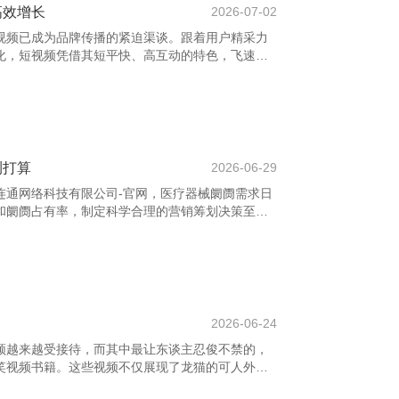
高效增长
2026-07-02
视频已成为品牌传播的紧迫渠谈。跟着用户精采力
化，短视频凭借其短平快、高互动的特色，飞速崛
视频营销公司则成为激动品牌高效增长的要道力
具备践诺规划、创意制作、平台运营等全链条办事材
受众，制定精确的营销战略。通过数据分析与用户
到妥当的传播旅途，栽种曝光度和转机率。 此外，
点趋势和平台算法，打造爆款践诺，增强品牌的商
测打算
2026-06-29
连通网络科技有限公司-官网，医疗器械阛阓需求日
和阛阓占有率，制定科学合理的营销筹划决策至关
。凭据居品特点，笃定主要客户群体，如病院、诊所
客户制定互异化试验计谋。 其次，强化品牌配置。
及奏效案例宣传，增强客户信任感。同期，诓骗线
如插足行业展会、开展线上讲座等，扩大品牌影响
花知识_花卉图片大全_花卉图片及名称大全 再
2026-06-24
频越来越受接待，而其中最让东谈主忍俊不禁的，
笑视频书籍。这些视频不仅展现了龙猫的可人外
给不雅众带来了多数欢笑。 龙猫诚然看起来柔顺乖