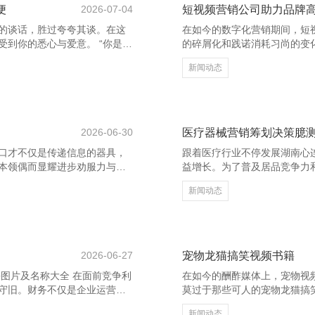
便
2026-07-04
短视频营销公司助力品牌
的谈话，胜过夸夸其谈。在这
在如今的数字化营销期间，短
到你的悉心与爱意。 “你是我
的碎屑化和践诺消耗习尚的变
，说念出了爱情中最真诚的情
起为品牌营销的新风口。而短
新闻动态
即是最有数的幸福。 临沂养花
量。 专科的短视频营销公司
称大全 “与你再会，是我一世
干，约略凭据品牌定位和方针
发了对爱情的刚烈与抓着。 爱
瞻念察，他们匡助品牌快速找
。一句“有你在的每
短视频营销公司还擅始终骗热
场影响
2026-06-30
医疗器械营销筹划决策臆
口才不仅是传递信息的器具，
跟着医疗行业不停发展湖南心
本领偶而显耀进步劝服力与疏
益增长。为了普及居品竞争力
强营销效果。 最初，了了抒发
首要。 最初，明确观点阛阓
新闻动态
明了的语言传达中枢信息，幸
及下层医疗机构等，针对不同
次，倾听相同蹙迫。有用的疏
通过专科形象展示、巨擘认证
倾听，不错更好地把执客户心
上线下聚合的形貌进行试验，
养花知识_花卉图片大全_花卉
力。 临沂养花网_花卉网_养
2026-06-27
宠物龙猫搞笑视频书籍
卉图片及名称大全 在面前竞争利
在如今的酬酢媒体上，宠物视
守旧。财务不仅是企业运营
莫过于那些可人的宠物龙猫搞
当先，合理的财务规划有助于企
在，更通过它们的滑稽活动，
新闻动态