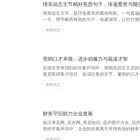
情东说念主节精好意思句子，传递爱意与随
情东说念主节，是抒发爱意的最佳时机。一句真诚
一天，用节略而有劲的句子，传递深情，让对方感受
性射中的光，照亮我每一个边缘。”这句浮浅的话
新闻动态
态。在正常的日子里，有东说念主状态为你停留，
网_花卉网_养花知识_花卉图片大全_花卉图片及名
最好意思的或然。”这句话，充满了感德与爱戴，抒
情不仅仅大张旗饱读的誓词，更是量入为用的伴随
营销口才本领：进步劝服力与疏浚才智
在现在竞争强烈的市集环境中，营销东说念主员的
更是取得客户信任、促成往复的关节。邃密的口才
浚才智湖南心连通网络科技有限公司-官网，从而增
新闻动态
是营销口才的基础。营销东说念主员应学会用粗略
免冗长复杂的表述，让客户快速意会居品价值。其
浚不单是是话语，更在于意会客户需求。通过积极
情，提供个性化贬责决议。 临沂养花网_花卉网_
财务守旧助力企业发展
临沂养花网_花卉网_养花知识_花卉图片大全_花
害的市集环境中，企业的发展离不开强有劲的财务
的“血液”，更是推动企业抓续增长的紧迫能源。 
新闻动态